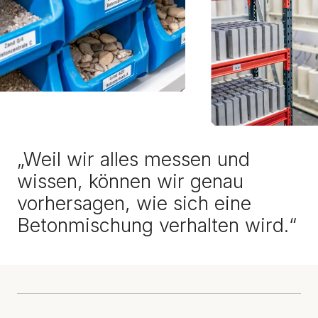
„
W
e
i
l
w
i
r
a
l
l
e
s
m
e
s
s
e
n
u
n
d
w
i
s
s
e
n
,
k
ö
n
n
e
n
w
i
r
g
e
n
a
u
v
o
r
h
e
r
s
a
g
e
n
,
w
i
e
s
i
c
h
e
i
n
e
B
e
t
o
n
m
i
s
c
h
u
n
g
v
e
r
h
a
l
t
e
n
w
i
r
d
.
“