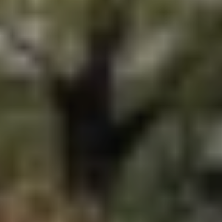
Van Berlo Technology
Zielgruppen
Generalunternehmen
Anwender und Eigentümer
Materialhandlingsuppliers & Integratoren
Entwickler
Projekte
Van Berlo
Der Mehrwert
Die Ausführung
F&E
Engineering