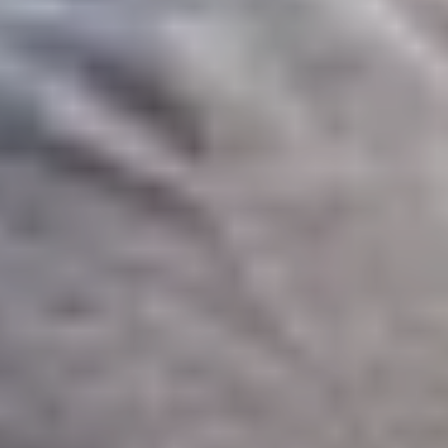
Böden nach maß
Greymatter
Van Berlo Technology
Zielgruppen
Generalunternehmen
Anwender und Eigentümer
Materialhandlingsuppliers & Integratoren
Entwickler