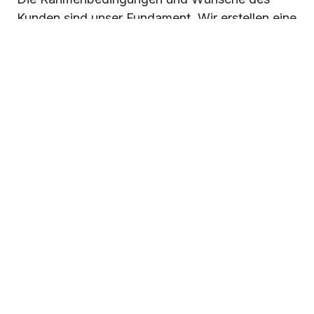
Kunden sind unser Fundament. Wir erstellen eine
Übersicht aller qualitativer und quantitativer
Daten und fragen bei den gewünschten
spezifischen Leistungen des Bodens bis ins
Detail nach.