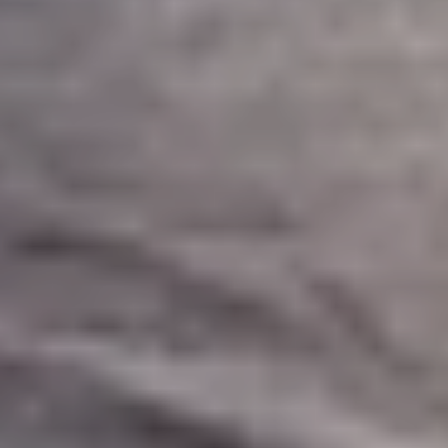
Projekte
Van Berlo
Der Mehrwert
Die Ausführung
F&E
Engineering
Unternehmerische
Gesellschaftsverantwortung
Neuigkeiten
Kontakt